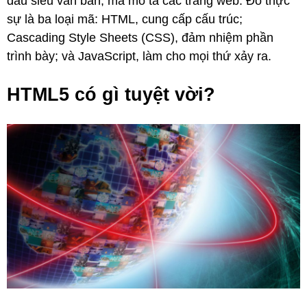
dấu siêu văn bản, mã mô tả các trang web. Đó thực
sự là ba loại mã: HTML, cung cấp cấu trúc;
Cascading Style Sheets (CSS), đảm nhiệm phần
trình bày; và JavaScript, làm cho mọi thứ xảy ra.
HTML5 có gì tuyệt vời?