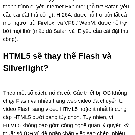
thanh trình duyệt Internet Explorer (hỗ trợ Safari yêu
cầu cài đặt thủ công); H.264, được hỗ trợ bởi tất cả
mọi người trừ Firefox; và VP8 / WebM, được hỗ trợ
bởi mọi thứ (mặc dù Safari và IE yêu cầu cài đặt thủ
công).
HTML5 sẽ thay thế Flash và
Silverlight?
Theo một số cách, nó đã có: Các thiết bị iOS không
chạy Flash và nhiều trang web video đã chuyển từ
video Flash sang video HTML5 hoặc ít nhất là cung
cấp HTML5 dưới dạng tùy chọn. Tuy nhiên, vì
HTML5 không bao gồm công nghệ quản lý quyền kỹ
thuật số (DRM) để ngăn chặn việc sao chép, nhiều