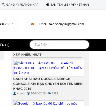
ĐĂNG KÝ / ĐĂNG NHẬP
SĂN TÊN MIỀN VIP HẾT HẠN
4.068.792
Email
: sale.seouytin@gmail.com
IÊN HỆ
XEM NHIỀU NHẤT
CÁCH KHAI BÁO GOOGLE SEARCH
CONSOLE KHI BẠN CHUYỂN ĐỔI TÊN MIỀN
KHÁC 2019
Admin
14-10-2019
7391