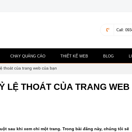
Call
: 093
CHẠY QUẢNG CÁO
THIẾT KẾ WEB
BLOG
L
 lệ thoát của trang web của bạn
TỶ LỆ THOÁT CỦA TRANG WEB
uột sau khi xem chỉ một trang. Trong bài đăng này, chúng tôi sẽ