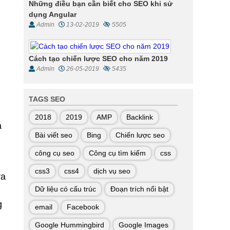
Những điều bạn cần biết cho SEO khi sử
dụng Angular
Admin
13-02-2019
5505
Cách tạo chiến lược SEO cho năm 2019
Admin
26-05-2019
5435
TAGS SEO
2018
2019
AMP
Backlink
á
Bài viết seo
Bing
Chiến lược seo
công cụ seo
Công cụ tìm kiếm
css
css3
css4
dịch vụ seo
ra
Dữ liệu có cấu trúc
Đoạn trích nổi bật
g
email
Facebook
Google Hummingbird
Google Images