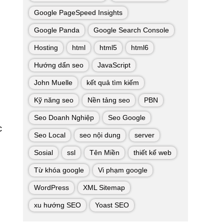
Google PageSpeed Insights
Google Panda
Google Search Console
Hosting
html
html5
html6
Hướng dẩn seo
JavaScript
John Muelle
kết quả tìm kiếm
Kỹ năng seo
Nền tảng seo
PBN
Seo Doanh Nghiệp
Seo Google
c
Seo Local
seo nội dung
server
Sosial
ssl
Tên Miền
thiết kế web
Từ khóa google
Vi phạm google
WordPress
XML Sitemap
xu hướng SEO
Yoast SEO