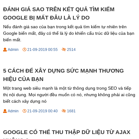
ĐÁNH GIÁ SAO TRÊN KẾT QUẢ TÌM KIẾM
GOOGLE BỊ MẤT ĐÂU LÀ LÝ DO
Nếu đánh giá sao của bạn trong kết quả tìm kiếm tự nhiên trên
Google biến mất, đây có thể là lý do khiến cấu trúc dữ liệu của bạn
biến mất.
Admin
21-09-2019 00:55
2514
5 CÁCH ĐỂ XÂY DỰNG SỨC MẠNH THƯƠNG
HIỆU CỦA BẠN
Một trang web siêu mạnh là một từ thông dụng trong SEO và tiếp
thị nội dung. Mọi người đều muốn có nó, nhưng không phải ai cũng
biết cách xây dựng nó
Admin
21-09-2019 00:40
1681
GOOGLE CÓ THỂ THU THẬP DỮ LIỆU TỪ AJAX