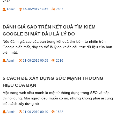
khác
Admin
14-10-2019 14:42
7407
ĐÁNH GIÁ SAO TRÊN KẾT QUẢ TÌM KIẾM
GOOGLE BỊ MẤT ĐÂU LÀ LÝ DO
Nếu đánh giá sao của bạn trong kết quả tìm kiếm tự nhiên trên
Google biến mất, đây có thể là lý do khiến cấu trúc dữ liệu của bạn
biến mất.
Admin
21-09-2019 00:55
2516
5 CÁCH ĐỂ XÂY DỰNG SỨC MẠNH THƯƠNG
HIỆU CỦA BẠN
Một trang web siêu mạnh là một từ thông dụng trong SEO và tiếp
thị nội dung. Mọi người đều muốn có nó, nhưng không phải ai cũng
biết cách xây dựng nó
Admin
21-09-2019 00:40
1682