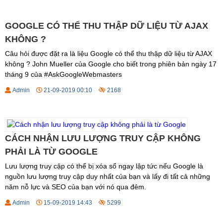
GOOGLE CÓ THỂ THU THẬP DỮ LIỆU TỪ AJAX
KHÔNG ?
Câu hỏi được đặt ra là liệu Google có thể thu thập dữ liệu từ AJAX
không ? John Mueller của Google cho biết trong phiên bản ngày 17
tháng 9 của #AskGoogleWebmasters
Admin
21-09-2019 00:10
2168
CÁCH NHẬN LƯU LƯỢNG TRUY CẬP KHÔNG
PHẢI LÀ TỪ GOOGLE
Lưu lượng truy cập có thể bị xóa sổ ngay lập tức nếu Google là
nguồn lưu lượng truy cập duy nhất của bạn và lấy đi tất cả những
năm nỗ lực và SEO của bạn với nó qua đêm.
Admin
15-09-2019 14:43
5299