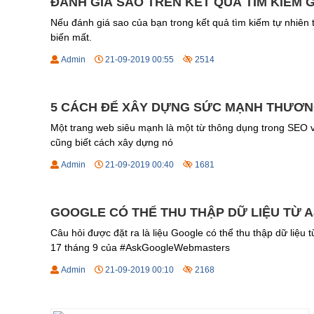
ĐÁNH GIÁ SAO TRÊN KẾT QUẢ TÌM KIẾM 
Nếu đánh giá sao của bạn trong kết quả tìm kiếm tự nhiên t
biến mất.
Admin
21-09-2019 00:55
2514
5 CÁCH ĐỂ XÂY DỰNG SỨC MẠNH THƯƠN
Một trang web siêu mạnh là một từ thông dụng trong SEO v
cũng biết cách xây dựng nó
Admin
21-09-2019 00:40
1681
GOOGLE CÓ THỂ THU THẬP DỮ LIỆU TỪ 
Câu hỏi được đặt ra là liệu Google có thể thu thập dữ liệu
17 tháng 9 của #AskGoogleWebmasters
Admin
21-09-2019 00:10
2168