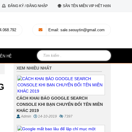
ĐĂNG KÝ / ĐĂNG NHẬP
SĂN TÊN MIỀN VIP HẾT HẠN
4.068.792
Email
: sale.seouytin@gmail.com
IÊN HỆ
XEM NHIỀU NHẤT
G
CÁCH KHAI BÁO GOOGLE SEARCH
CONSOLE KHI BẠN CHUYỂN ĐỔI TÊN MIỀN
KHÁC 2019
Admin
14-10-2019
7397