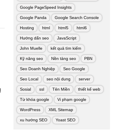
Google PageSpeed Insights
Google Panda
Google Search Console
Hosting
html
html5
html6
Hướng dẩn seo
JavaScript
John Muelle
kết quả tìm kiếm
Kỹ năng seo
Nền tảng seo
PBN
Seo Doanh Nghiệp
Seo Google
Seo Local
seo nội dung
server
Sosial
ssl
Tên Miền
thiết kế web
Ị
Từ khóa google
Vi phạm google
WordPress
XML Sitemap
xu hướng SEO
Yoast SEO