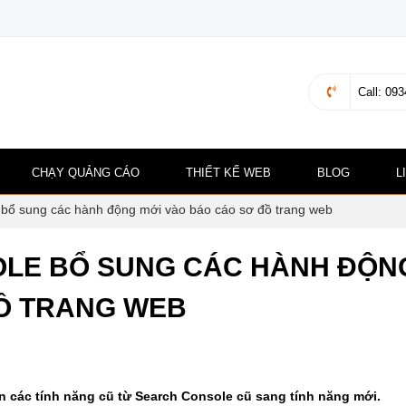
Call
: 093
CHẠY QUẢNG CÁO
THIẾT KẾ WEB
BLOG
L
bổ sung các hành động mới vào báo cáo sơ đồ trang web
LE BỔ SUNG CÁC HÀNH ĐỘN
Ồ TRANG WEB
 các tính năng cũ từ Search Console cũ sang tính năng mới.