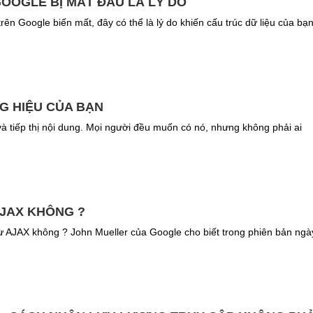
GOOGLE BỊ MẤT ĐÂU LÀ LÝ DO
rên Google biến mất, đây có thể là lý do khiến cấu trúc dữ liệu của bạ
G HIỆU CỦA BẠN
à tiếp thị nội dung. Mọi người đều muốn có nó, nhưng không phải ai
AJAX KHÔNG ?
 từ AJAX không ? John Mueller của Google cho biết trong phiên bản ngà