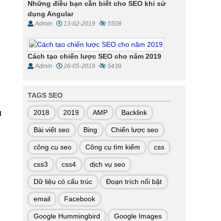
Những điều bạn cần biết cho SEO khi sử
dụng Angular
Admin
13-02-2019
5508
Cách tạo chiến lược SEO cho năm 2019
Admin
26-05-2019
5439
TAGS SEO
ủ
2018
2019
AMP
Backlink
Bài viết seo
Bing
Chiến lược seo
công cụ seo
Công cụ tìm kiếm
css
css3
css4
dịch vụ seo
Dữ liệu có cấu trúc
Đoạn trích nổi bật
email
Facebook
Google Hummingbird
Google Images