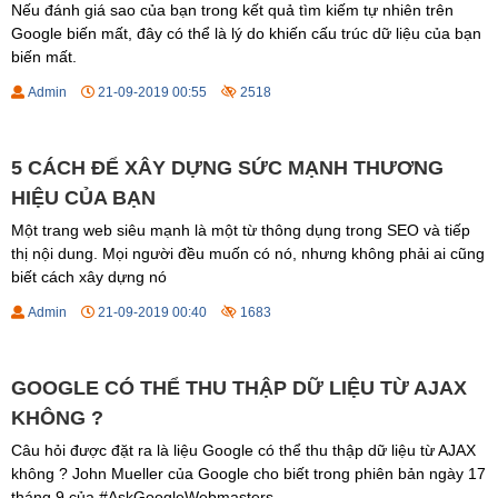
Nếu đánh giá sao của bạn trong kết quả tìm kiếm tự nhiên trên
Google biến mất, đây có thể là lý do khiến cấu trúc dữ liệu của bạn
biến mất.
Admin
21-09-2019 00:55
2518
5 CÁCH ĐỂ XÂY DỰNG SỨC MẠNH THƯƠNG
HIỆU CỦA BẠN
Một trang web siêu mạnh là một từ thông dụng trong SEO và tiếp
thị nội dung. Mọi người đều muốn có nó, nhưng không phải ai cũng
biết cách xây dựng nó
Admin
21-09-2019 00:40
1683
GOOGLE CÓ THỂ THU THẬP DỮ LIỆU TỪ AJAX
KHÔNG ?
Câu hỏi được đặt ra là liệu Google có thể thu thập dữ liệu từ AJAX
không ? John Mueller của Google cho biết trong phiên bản ngày 17
tháng 9 của #AskGoogleWebmasters