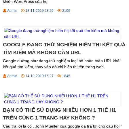
khiển WordPress của họ.
Admin
18-11-2019 23:20
2109
GOOGLE ĐANG THỬ NGHIỆM HIỂN THỊ KẾT QUẢ
TÌM KIẾM MÀ KHÔNG CẦN URL
Google dường như đang thử nghiệm loại bỏ hoàn toàn URL khỏi
kết quả tìm kiếm, thay vào đó chỉ hiển thị tên trang web.
Admin
14-10-2019 15:27
1845
BẠN CÓ THỂ SỬ DỤNG NHIỀU HƠN 1 THẺ H1
TRÊN CÙNG 1 TRANG HAY KHÔNG ?
Câu trả lời là có . John Mueller của google đã trả lời cho câu hỏi "