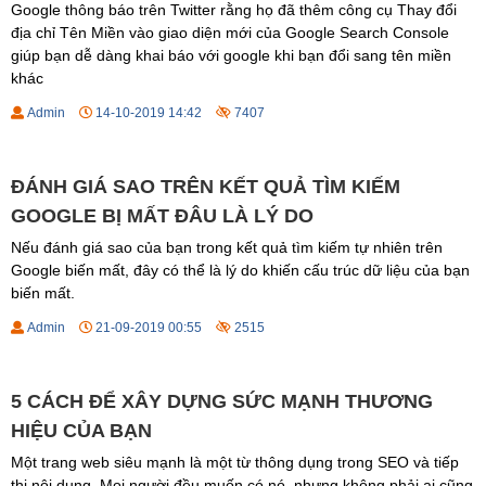
Google thông báo trên Twitter rằng họ đã thêm công cụ Thay đổi
địa chỉ Tên Miền vào giao diện mới của Google Search Console
giúp bạn dễ dàng khai báo với google khi bạn đổi sang tên miền
khác
Admin
14-10-2019 14:42
7407
ĐÁNH GIÁ SAO TRÊN KẾT QUẢ TÌM KIẾM
GOOGLE BỊ MẤT ĐÂU LÀ LÝ DO
Nếu đánh giá sao của bạn trong kết quả tìm kiếm tự nhiên trên
Google biến mất, đây có thể là lý do khiến cấu trúc dữ liệu của bạn
biến mất.
Admin
21-09-2019 00:55
2515
5 CÁCH ĐỂ XÂY DỰNG SỨC MẠNH THƯƠNG
HIỆU CỦA BẠN
Một trang web siêu mạnh là một từ thông dụng trong SEO và tiếp
thị nội dung. Mọi người đều muốn có nó, nhưng không phải ai cũng