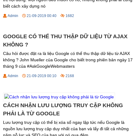
biết cách xây dựng nó
Admin
21-09-2019 00:40
1682
GOOGLE CÓ THỂ THU THẬP DỮ LIỆU TỪ AJAX
KHÔNG ?
Câu hỏi được đặt ra là liệu Google có thể thu thập dữ liệu từ AJAX
không ? John Mueller của Google cho biết trong phiên bản ngày 17
tháng 9 của #AskGoogleWebmasters
Admin
21-09-2019 00:10
2168
CÁCH NHẬN LƯU LƯỢNG TRUY CẬP KHÔNG
PHẢI LÀ TỪ GOOGLE
Lưu lượng truy cập có thể bị xóa sổ ngay lập tức nếu Google là
nguồn lưu lượng truy cập duy nhất của bạn và lấy đi tất cả những
năm nỗ lực và SEO của bạn với nó qua đêm.