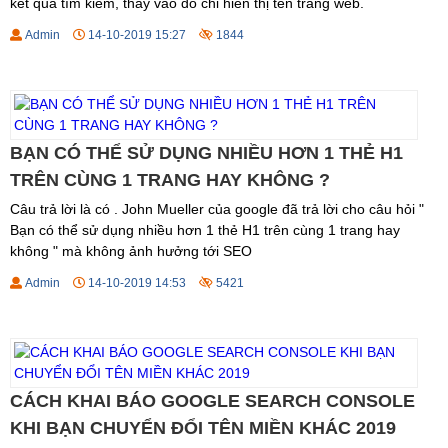
kết quả tìm kiếm, thay vào đó chỉ hiển thị tên trang web.
Admin
14-10-2019 15:27
1844
BẠN CÓ THỂ SỬ DỤNG NHIỀU HƠN 1 THẺ H1
TRÊN CÙNG 1 TRANG HAY KHÔNG ?
Câu trả lời là có . John Mueller của google đã trả lời cho câu hỏi "
Bạn có thể sử dụng nhiều hơn 1 thẻ H1 trên cùng 1 trang hay
không " mà không ảnh hưởng tới SEO
Admin
14-10-2019 14:53
5421
CÁCH KHAI BÁO GOOGLE SEARCH CONSOLE
KHI BẠN CHUYỂN ĐỔI TÊN MIỀN KHÁC 2019