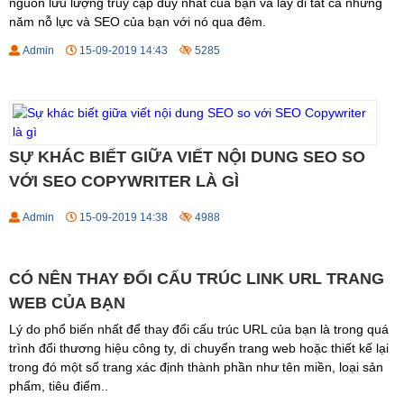
nguồn lưu lượng truy cập duy nhất của bạn và lấy đi tất cả những
năm nỗ lực và SEO của bạn với nó qua đêm.
Admin
15-09-2019 14:43
5285
SỰ KHÁC BIẾT GIỮA VIẾT NỘI DUNG SEO SO
VỚI SEO COPYWRITER LÀ GÌ
Admin
15-09-2019 14:38
4988
CÓ NÊN THAY ĐỔI CẤU TRÚC LINK URL TRANG
WEB CỦA BẠN
Lý do phổ biến nhất để thay đổi cấu trúc URL của bạn là trong quá
trình đổi thương hiệu công ty, di chuyển trang web hoặc thiết kế lại
trong đó một số trang xác định thành phần như tên miền, loại sản
phẩm, tiêu điểm..