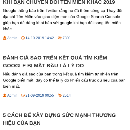
KHI BẠN CHUYỂN ĐỔI TÊN MIỀN KHÁC 2019
Google thông báo trên Twitter rằng họ đã thêm công cụ Thay đổi
địa chỉ Tên Miền vào giao diện mới của Google Search Console
giúp bạn dễ dàng khai báo với google khi bạn đổi sang tên miền
khác
Admin
14-10-2019 14:42
7391
ĐÁNH GIÁ SAO TRÊN KẾT QUẢ TÌM KIẾM
GOOGLE BỊ MẤT ĐÂU LÀ LÝ DO
Nếu đánh giá sao của bạn trong kết quả tìm kiếm tự nhiên trên
Google biến mất, đây có thể là lý do khiến cấu trúc dữ liệu của bạn
biến mất.
Admin
21-09-2019 00:55
2514
5 CÁCH ĐỂ XÂY DỰNG SỨC MẠNH THƯƠNG
HIỆU CỦA BẠN