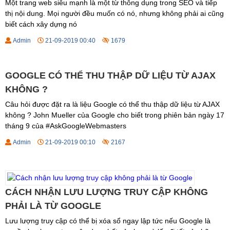
Một trang web siêu mạnh là một từ thông dụng trong SEO và tiếp
thị nội dung. Mọi người đều muốn có nó, nhưng không phải ai cũng
biết cách xây dựng nó
Admin
21-09-2019 00:40
1679
GOOGLE CÓ THỂ THU THẬP DỮ LIỆU TỪ AJAX
KHÔNG ?
Câu hỏi được đặt ra là liệu Google có thể thu thập dữ liệu từ AJAX
không ? John Mueller của Google cho biết trong phiên bản ngày 17
tháng 9 của #AskGoogleWebmasters
Admin
21-09-2019 00:10
2167
CÁCH NHẬN LƯU LƯỢNG TRUY CẬP KHÔNG
PHẢI LÀ TỪ GOOGLE
Lưu lượng truy cập có thể bị xóa sổ ngay lập tức nếu Google là