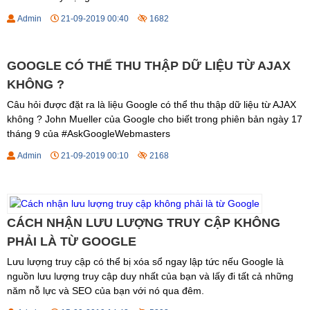
Admin
21-09-2019 00:40
1682
GOOGLE CÓ THỂ THU THẬP DỮ LIỆU TỪ AJAX
KHÔNG ?
Câu hỏi được đặt ra là liệu Google có thể thu thập dữ liệu từ AJAX
không ? John Mueller của Google cho biết trong phiên bản ngày 17
tháng 9 của #AskGoogleWebmasters
Admin
21-09-2019 00:10
2168
CÁCH NHẬN LƯU LƯỢNG TRUY CẬP KHÔNG
PHẢI LÀ TỪ GOOGLE
Lưu lượng truy cập có thể bị xóa sổ ngay lập tức nếu Google là
nguồn lưu lượng truy cập duy nhất của bạn và lấy đi tất cả những
năm nỗ lực và SEO của bạn với nó qua đêm.