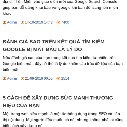
địa chỉ Tên Miền vào giao diện mới của Google Search Console
giúp bạn dễ dàng khai báo với google khi bạn đổi sang tên miền
khác
Admin
14-10-2019 14:42
7400
ĐÁNH GIÁ SAO TRÊN KẾT QUẢ TÌM KIẾM
GOOGLE BỊ MẤT ĐÂU LÀ LÝ DO
Nếu đánh giá sao của bạn trong kết quả tìm kiếm tự nhiên trên
Google biến mất, đây có thể là lý do khiến cấu trúc dữ liệu của bạn
biến mất.
Admin
21-09-2019 00:55
2514
5 CÁCH ĐỂ XÂY DỰNG SỨC MẠNH THƯƠNG
HIỆU CỦA BẠN
Một trang web siêu mạnh là một từ thông dụng trong SEO và tiếp
thị nội dung. Mọi người đều muốn có nó, nhưng không phải ai cũng
biết cách xây dựng nó