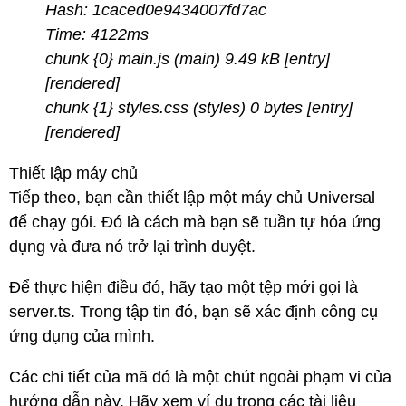
Hash: 1caced0e9434007fd7ac
Time: 4122ms
chunk {0} main.js (main) 9.49 kB [entry]
[rendered]
chunk {1} styles.css (styles) 0 bytes [entry]
[rendered]
Thiết lập máy chủ
Tiếp theo, bạn cần thiết lập một máy chủ Universal
để chạy gói. Đó là cách mà bạn sẽ tuần tự hóa ứng
dụng và đưa nó trở lại trình duyệt.
Để thực hiện điều đó, hãy tạo một tệp mới gọi là
server.ts. Trong tập tin đó, bạn sẽ xác định công cụ
ứng dụng của mình.
Các chi tiết của mã đó là một chút ngoài phạm vi của
hướng dẫn này. Hãy xem ví dụ trong các tài liệu