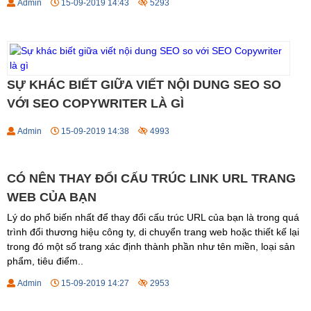
Admin
15-09-2019 14:43
5293
SỰ KHÁC BIẾT GIỮA VIẾT NỘI DUNG SEO SO
VỚI SEO COPYWRITER LÀ GÌ
Admin
15-09-2019 14:38
4993
CÓ NÊN THAY ĐỔI CẤU TRÚC LINK URL TRANG
WEB CỦA BẠN
Lý do phổ biến nhất để thay đổi cấu trúc URL của bạn là trong quá
trình đổi thương hiệu công ty, di chuyển trang web hoặc thiết kế lại
trong đó một số trang xác định thành phần như tên miền, loại sản
phẩm, tiêu điểm..
Admin
15-09-2019 14:27
2953