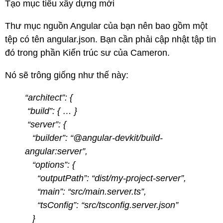
Tạo mục tiêu xây dựng mới
Thư mục nguồn Angular của bạn nên bao gồm một
tệp có tên angular.json. Bạn cần phải cập nhật tập tin
đó trong phần Kiến trúc sư của Cameron.
Nó sẽ trông giống như thế này:
“architect”: {
“build”: { … }
“server”: {
“builder”: “@angular-devkit/build-
angular:server”,
“options”: {
“outputPath”: “dist/my-project-server”,
“main”: “src/main.server.ts”,
“tsConfig”: “src/tsconfig.server.json”
}