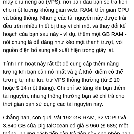
máy chủ riêng ảo (VPS), nơi ban đầu bạn sẽ trả tiền
cho một lượng không gian web, RAM, thời gian CPU
và băng thông. Nhưng các tài nguyên này được trải
đều trên nhiều thiết bị thay vì chỉ một và thay đổi kế
hoạch của bạn sau này - ví dụ, thêm một GB RAM -
nói chung là dễ dàng như kéo một thanh trượt, với
nguồn điện bổ sung sẽ xuất hiện trong giây lát.
Tính linh hoạt này rất tốt để cung cấp thêm năng
lượng khi bạn cần nó nhất và giá khởi điểm có thể
tương tự như lưu trữ VPS thông thường (từ £ 10
hoặc $ 14 một tháng). Chi phí sẽ tăng khi bạn thêm
tài nguyên, nhưng thông thường bạn sẽ chỉ trả cho
thời gian bạn sử dụng các tài nguyên này.
Chẳng hạn, con quái vật 192 GB RAM, 32 vCPU và
3,840 GB của DigitalOcean có giá $ 960 (£ 685) một
tháng, nhưng cách tiếp cận trả tiền này cho phép bạn