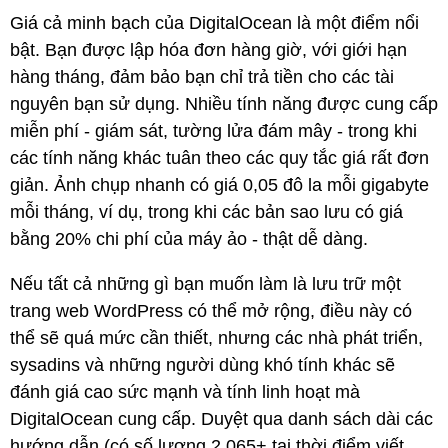
Giá cả minh bạch của DigitalOcean là một điểm nổi
bật. Bạn được lập hóa đơn hàng giờ, với giới hạn
hàng tháng, đảm bảo bạn chỉ trả tiền cho các tài
nguyên bạn sử dụng. Nhiều tính năng được cung cấp
miễn phí - giám sát, tường lửa đám mây - trong khi
các tính năng khác tuân theo các quy tắc giá rất đơn
giản. Ảnh chụp nhanh có giá 0,05 đô la mỗi gigabyte
mỗi tháng, ví dụ, trong khi các bản sao lưu có giá
bằng 20% ​​chi phí của máy ảo - thật dễ dàng.
Nếu tất cả những gì bạn muốn làm là lưu trữ một
trang web WordPress có thể mở rộng, điều này có
thể sẽ quá mức cần thiết, nhưng các nhà phát triển,
sysadins và những người dùng khó tính khác sẽ
đánh giá cao sức mạnh và tính linh hoạt mà
DigitalOcean cung cấp. Duyệt qua danh sách dài các
hướng dẫn (có số lượng 2.065+ tại thời điểm viết