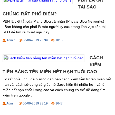
PBN LÀ GÌ?
TẠI SAO
CHÚNG RẤT PHỔ BIẾN?
PBN là viết tắt của Mạng Blog cá nhân (Private Blog Networks)
. Bạn không cần phải là một người kỳ cựu trong lĩnh vực tiếp thị
SEO để tìm ra thuật ngữ này
Admin
06-06-2019 23:39
1815
CÁCH
KIẾM
TIỀN BẰNG TÊN MIỀN HẾT HẠN TUỔI CAO
Có rất nhiều chủ đề hướng dẩn bạn cách kiếm tiền từ tên miền hết
hạn và cách sử dụng sẽ giúp nó được hiển thị nhiều hơn và tên
miền hết hạn chất lượng cao và cách chúng có thể dễ dàng tìm
kiếm trên google .
Admin
06-06-2019 23:19
1647