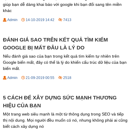
giúp bạn dễ dàng khai báo với google khi bạn đổi sang tên miền
khác
Admin
14-10-2019 14:42
7413
ĐÁNH GIÁ SAO TRÊN KẾT QUẢ TÌM KIẾM
GOOGLE BỊ MẤT ĐÂU LÀ LÝ DO
Nếu đánh giá sao của bạn trong kết quả tìm kiếm tự nhiên trên
Google biến mất, đây có thể là lý do khiến cấu trúc dữ liệu của bạn
biến mất.
Admin
21-09-2019 00:55
2518
5 CÁCH ĐỂ XÂY DỰNG SỨC MẠNH THƯƠNG
HIỆU CỦA BẠN
Một trang web siêu mạnh là một từ thông dụng trong SEO và tiếp
thị nội dung. Mọi người đều muốn có nó, nhưng không phải ai cũng
biết cách xây dựng nó