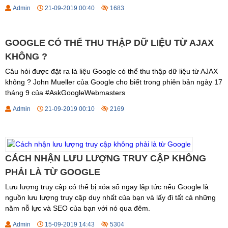
Admin
21-09-2019 00:40
1683
GOOGLE CÓ THỂ THU THẬP DỮ LIỆU TỪ AJAX
KHÔNG ?
Câu hỏi được đặt ra là liệu Google có thể thu thập dữ liệu từ AJAX
không ? John Mueller của Google cho biết trong phiên bản ngày 17
tháng 9 của #AskGoogleWebmasters
Admin
21-09-2019 00:10
2169
CÁCH NHẬN LƯU LƯỢNG TRUY CẬP KHÔNG
PHẢI LÀ TỪ GOOGLE
Lưu lượng truy cập có thể bị xóa sổ ngay lập tức nếu Google là
nguồn lưu lượng truy cập duy nhất của bạn và lấy đi tất cả những
năm nỗ lực và SEO của bạn với nó qua đêm.
Admin
15-09-2019 14:43
5304